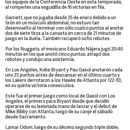
los equipos de la Conferencia Oeste en esta temporada,
al romperles una seguidilla de 16 victorias en fila.
Garnett, que no jugaba desde 25 de enero debido a un
tirón en un músculo abdominal, no estuvo tan
desenvuelto al terminar con sólo cuatro puntos al anotar
dos de siete tiros a la canasta en cerca de 21 minutos de
juego en la duela. También recuperó ocho rebotes.
Por los Nuggets, el mexicano Eduardo Nájera jugó 20:40
minutos en los que anotó cinco puntos, atrapó dos
rebotes y condujo una asistencia.
En Los Angeles, Kobe Bryant y Pau Gasol anotaron cada
uno 23 puntos antes de descansar en el último cuarto y
los Lakers derrotaron a los Hawks de Atlanta por 122-93,
en su quinta victoria consecutiva.
Este fue el primer juego como local de Gasol con Los
Angeles, el primero para Bryant desde que decidió
operarse de su lesionada mano de lanzar y el debut de
Mike Bibby con Atlanta, luego de su canje el sábado
desde Sacramento.
Lamar Odom, luego de su décimo segundo triple doble,