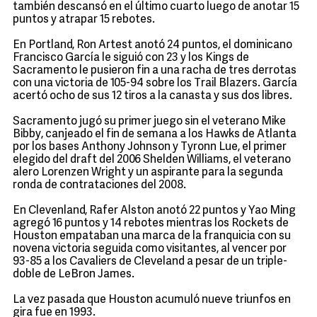
también descansó en el último cuarto luego de anotar 15
puntos y atrapar 15 rebotes.
En Portland, Ron Artest anotó 24 puntos, el dominicano
Francisco García le siguió con 23 y los Kings de
Sacramento le pusieron fin a una racha de tres derrotas
con una victoria de 105-94 sobre los Trail Blazers. García
acertó ocho de sus 12 tiros a la canasta y sus dos libres.
Sacramento jugó su primer juego sin el veterano Mike
Bibby, canjeado el fin de semana a los Hawks de Atlanta
por los bases Anthony Johnson y Tyronn Lue, el primer
elegido del draft del 2006 Shelden Williams, el veterano
alero Lorenzen Wright y un aspirante para la segunda
ronda de contrataciones del 2008.
En Clevenland, Rafer Alston anotó 22 puntos y Yao Ming
agregó 16 puntos y 14 rebotes mientras los Rockets de
Houston empataban una marca de la franquicia con su
novena victoria seguida como visitantes, al vencer por
93-85 a los Cavaliers de Cleveland a pesar de un triple-
doble de LeBron James.
La vez pasada que Houston acumuló nueve triunfos en
gira fue en 1993.