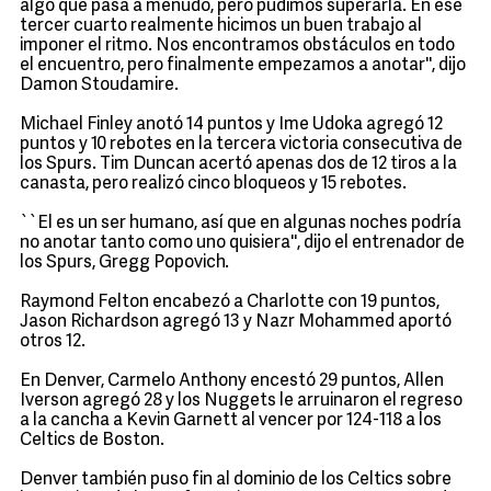
algo que pasa a menudo, pero pudimos superarla. En ese
tercer cuarto realmente hicimos un buen trabajo al
imponer el ritmo. Nos encontramos obstáculos en todo
el encuentro, pero finalmente empezamos a anotar'', dijo
Damon Stoudamire.
Michael Finley anotó 14 puntos y Ime Udoka agregó 12
puntos y 10 rebotes en la tercera victoria consecutiva de
los Spurs. Tim Duncan acertó apenas dos de 12 tiros a la
canasta, pero realizó cinco bloqueos y 15 rebotes.
``El es un ser humano, así que en algunas noches podría
no anotar tanto como uno quisiera'', dijo el entrenador de
los Spurs, Gregg Popovich.
Raymond Felton encabezó a Charlotte con 19 puntos,
Jason Richardson agregó 13 y Nazr Mohammed aportó
otros 12.
En Denver, Carmelo Anthony encestó 29 puntos, Allen
Iverson agregó 28 y los Nuggets le arruinaron el regreso
a la cancha a Kevin Garnett al vencer por 124-118 a los
Celtics de Boston.
Denver también puso fin al dominio de los Celtics sobre