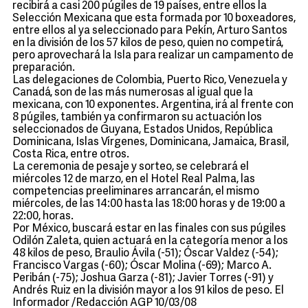
recibirá a casi 200 púgiles de 19 países, entre ellos la
Selección Mexicana que esta formada por 10 boxeadores,
entre ellos al ya seleccionado para Pekín, Arturo Santos
en la división de los 57 kilos de peso, quien no competirá,
pero aprovechará la Isla para realizar un campamento de
preparación.
Las delegaciones de Colombia, Puerto Rico, Venezuela y
Canadá, son de las más numerosas al igual que la
mexicana, con 10 exponentes. Argentina, irá al frente con
8 púgiles, también ya confirmaron su actuación los
seleccionados de Guyana, Estados Unidos, República
Dominicana, Islas Vírgenes, Dominicana, Jamaica, Brasil,
Costa Rica, entre otros.
La ceremonia de pesaje y sorteo, se celebrará el
miércoles 12 de marzo, en el Hotel Real Palma, las
competencias preeliminares arrancarán, el mismo
miércoles, de las 14:00 hasta las 18:00 horas y de 19:00 a
22:00, horas.
Por México, buscará estar en las finales con sus púgiles
Odilón Zaleta, quien actuará en la categoría menor a los
48 kilos de peso, Braulio Ávila (-51); Óscar Valdez (-54);
Francisco Vargas (-60); Óscar Molina (-69); Marco A.
Peribán (-75); Joshua Garza (-81); Javier Torres (-91) y
Andrés Ruiz en la división mayor a los 91 kilos de peso. El
Informador /Redacción AGP 10/03/08