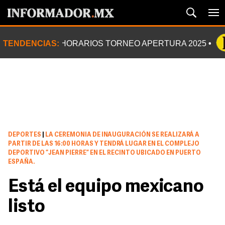
TENDENCIAS:
HORARIOS TORNEO APERTURA 2025
DEPORTES
|
LA CEREMONIA DE INAUGURACIÓN SE REALIZARÁ A
PARTIR DE LAS 16:00 HORAS Y TENDRÁ LUGAR EN EL COMPLEJO
DEPORTIVO “JEAN PIERRE” EN EL RECINTO UBICADO EN PUERTO
ESPAÑA.
Está el equipo mexicano
listo