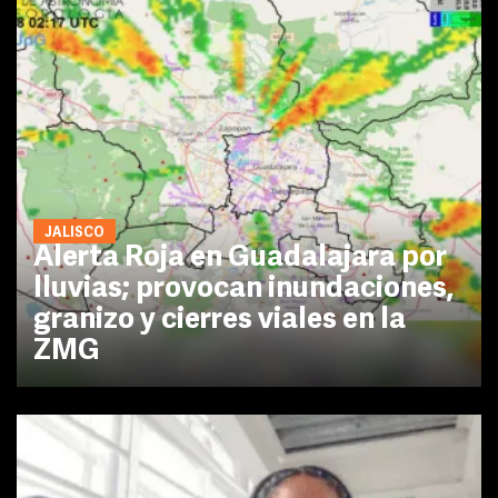
JALISCO
Alerta Roja en Guadalajara por
lluvias; provocan inundaciones,
granizo y cierres viales en la
ZMG