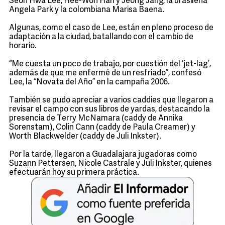
Seon Hwa Lee, Hee-Won Han y Jeong Jang, la brasileña
Angela Park y la colombiana Marisa Baena.
Algunas, como el caso de Lee, están en pleno proceso de
adaptación a la ciudad, batallando con el cambio de
horario.
“Me cuesta un poco de trabajo, por cuestión del ‘jet-lag’,
además de que me enfermé de un resfriado”, confesó
Lee, la “Novata del Año” en la campaña 2006.
También se pudo apreciar a varios caddies que llegaron a
revisar el campo con sus libros de yardas, destacando la
presencia de Terry McNamara (caddy de Annika
Sorenstam), Colin Cann (caddy de Paula Creamer) y
Worth Blackwelder (caddy de Juli Inkster).
Por la tarde, llegaron a Guadalajara jugadoras como
Suzann Pettersen, Nicole Castrale y Juli Inkster, quienes
efectuarán hoy su primera práctica.