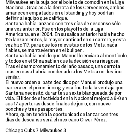
Milwaukee en la puja por el boleto de comodín en la Liga
Nacional. Gracias a la derrota de los Cerveceros, ambos
amanecen empatados en el standing y hoy podrían
definir al equipo que califique.
Santana había lanzado con tres días de descanso sólo
una vez anterior. Fue en los playoffs de la Liga
Americana, en el 2004. En su salida anterior había hecho
125 lanzamientos, la mayor cantidad en su carrera, y esta
vez hizo 117, para que los relevistas de los Mets, nada
fiables, se mantuvieran en el bullpen.
Santana había pedido que Manuel lo enviara al montículo,
y todos en el Shea sabían que la decisión era riesgosa.
Tras el desmoronamiento del año pasado, una derrota
más en casa habría condenado a los Mets a un destino
similar.
El nuevo orden al bate decidido por Manuel produjo una
carrera en el primer inning, y esa fue toda la ventaja que
Santana necesitó, durante su sexta blanqueada de por
vida. El líder de efectividad en la Nacional mejoró a 9-0 en
sus 17 aperturas desde finales de junio, con nueve
ponches y tres pasaportes.
Ahora, quien tendrá la oportunidad de lanzar con tres
días de descanso será el mexicano Oliver Pérez.
Chicago Cubs 7 Milwaukee 3