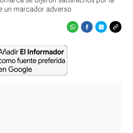
omarca se dijeron satisfechos por la
e un marcador adverso