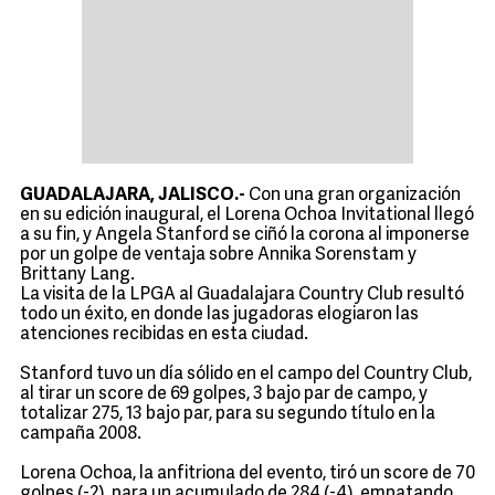
GUADALAJARA, JALISCO.-
Con una gran organización
en su edición inaugural, el Lorena Ochoa Invitational llegó
a su fin, y Angela Stanford se ciñó la corona al imponerse
por un golpe de ventaja sobre Annika Sorenstam y
Brittany Lang.
La visita de la LPGA al Guadalajara Country Club resultó
todo un éxito, en donde las jugadoras elogiaron las
atenciones recibidas en esta ciudad.
Stanford tuvo un día sólido en el campo del Country Club,
al tirar un score de 69 golpes, 3 bajo par de campo, y
totalizar 275, 13 bajo par, para su segundo título en la
campaña 2008.
Lorena Ochoa, la anfitriona del evento, tiró un score de 70
golpes (-2), para un acumulado de 284 (-4), empatando