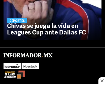
DEPORTES
Chivas se juega la vida en
Leagues Cup ante Dallas FC
No te pierdas las novedades de último momento.
¡Síguenos!
SUBIR
Este sitio web utiliza cookies propias y de terceros para optimizar su
FACEBOOK
TWITTER
navegacion, adaptarse a sus preferencias y realizar labores analiticas.
Al continuar navegando acepta nuestro
Política de cookies.