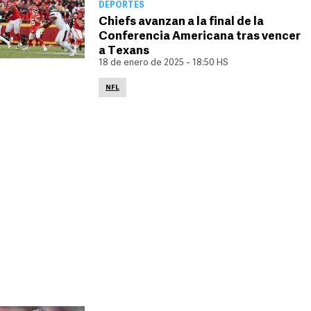
DEPORTES
Chiefs avanzan a la final de la
Conferencia Americana tras vencer
a Texans
18 de enero de 2025 - 18:50 HS
NFL