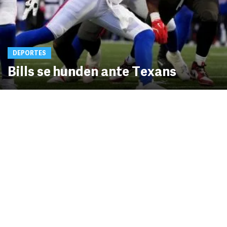
DEPORTES
Bills se hunden ante Texans