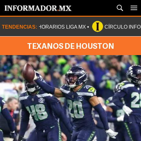
TENDENCIAS:
HORARIOS LIGA MX
CÍRCULO INF
TEXANOS DE HOUSTON