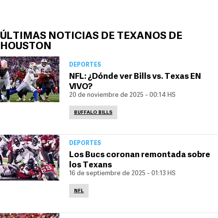
ÚLTIMAS NOTICIAS DE TEXANOS DE
HOUSTON
DEPORTES
NFL: ¿Dónde ver Bills vs. Texas EN
VIVO?
20 de noviembre de 2025 - 00:14 HS
BUFFALO BILLS
DEPORTES
Los Bucs coronan remontada sobre
los Texans
16 de septiembre de 2025 - 01:13 HS
NFL