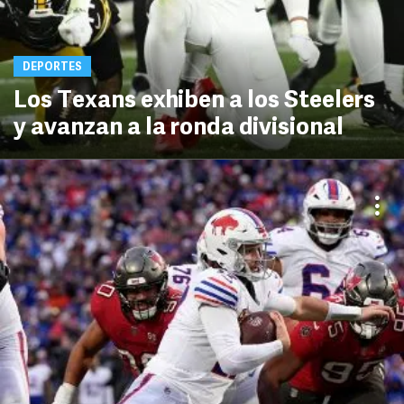
DEPORTES
Los Texans exhiben a los Steelers
y avanzan a la ronda divisional