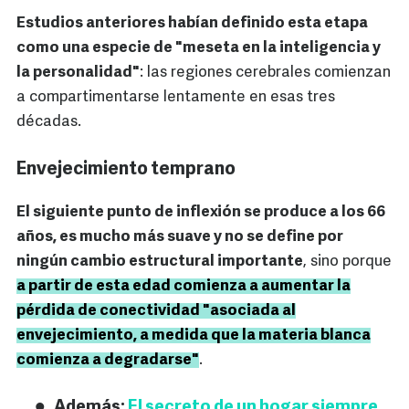
Estudios anteriores habían definido esta etapa
como una especie de "meseta en la inteligencia y
la personalidad"
: las regiones cerebrales comienzan
a compartimentarse lentamente en esas tres
décadas.
Envejecimiento temprano
El siguiente punto de inflexión se produce a los 66
años, es mucho más suave y no se define por
ningún cambio estructural importante
, sino porque
a partir de esta edad comienza a aumentar la
pérdida de conectividad "asociada al
envejecimiento, a medida que la materia blanca
comienza a degradarse"
.
Además:
El secreto de un hogar siempre