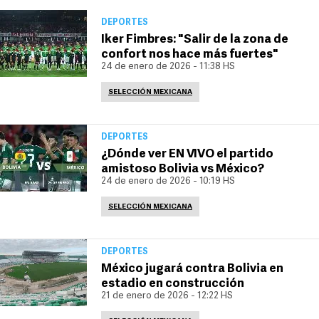
DEPORTES
Iker Fimbres: "Salir de la zona de
confort nos hace más fuertes"
24 de enero de 2026 - 11:38 HS
SELECCIÓN MEXICANA
DEPORTES
¿Dónde ver EN VIVO el partido
amistoso Bolivia vs México?
24 de enero de 2026 - 10:19 HS
SELECCIÓN MEXICANA
DEPORTES
México jugará contra Bolivia en
estadio en construcción
21 de enero de 2026 - 12:22 HS