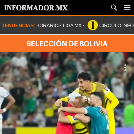
TENDENCIAS:
HORARIOS LIGA MX
CÍRCULO INF
SELECCIÓN DE BOLIVIA