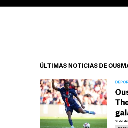
ÚLTIMAS NOTICIAS DE OUS
DEPO
Ous
The
gal
16 de di