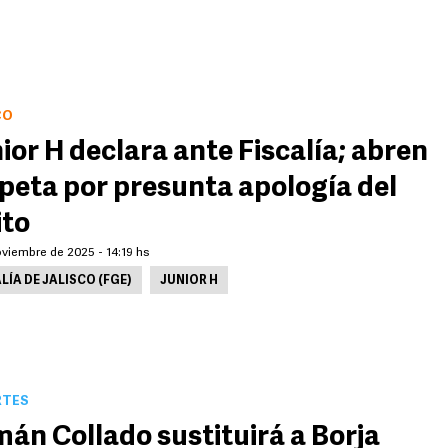
CO
ior H declara ante Fiscalía; abren
peta por presunta apología del
ito
oviembre de 2025 - 14:19 hs
LÍA DE JALISCO (FGE)
JUNIOR H
RTES
án Collado sustituirá a Borja