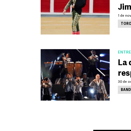
Jim
1 de no
TOR
ENTRE
La 
res
30 de oc
BAND