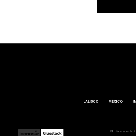
JALISCO
MÉXICO
I
El Informador ::Not