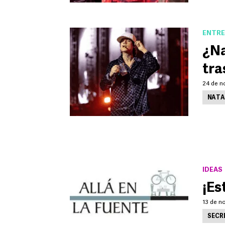
ENTRE
¿Na
tra
24 de n
NATA
IDEAS
¡Es
13 de n
SECR