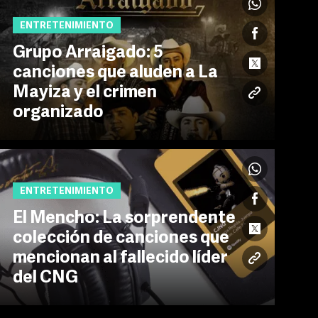
ENTRETENIMIENTO
Grupo Arraigado: 5
canciones que aluden a La
Mayiza y el crimen
organizado
ENTRETENIMIENTO
El Mencho: La sorprendente
colección de canciones que
mencionan al fallecido líder
del CNG