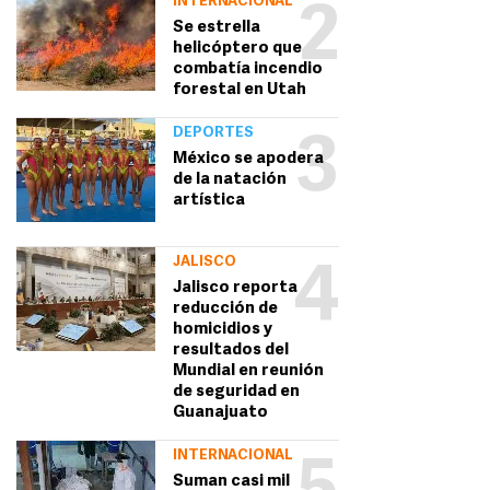
INTERNACIONAL
2
Se estrella
helicóptero que
combatía incendio
forestal en Utah
DEPORTES
3
México se apodera
de la natación
artística
JALISCO
4
Jalisco reporta
reducción de
homicidios y
resultados del
Mundial en reunión
de seguridad en
Guanajuato
INTERNACIONAL
Suman casi mil