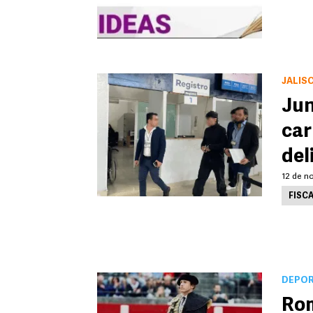
JALIS
Jun
car
del
12 de n
FISCA
DEPO
Rom