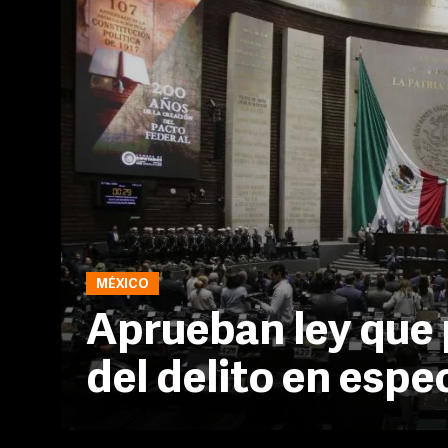
MÉXICO
Aprueban ley que 
del delito en espe