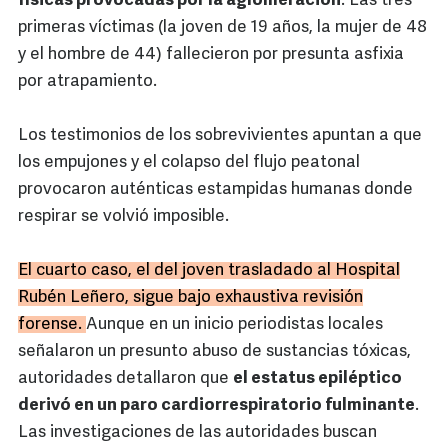
físicas provocadas por la aglomeración
. Las tres
primeras víctimas (la joven de 19 años, la mujer de 48
y el hombre de 44) fallecieron por presunta asfixia
por atrapamiento.
Los testimonios de los sobrevivientes apuntan a que
los empujones y el colapso del flujo peatonal
provocaron auténticas estampidas humanas donde
respirar se volvió imposible.
El cuarto caso, el del joven trasladado al Hospital
Rubén Leñero, sigue bajo exhaustiva revisión
forense.
Aunque en un inicio periodistas locales
señalaron un presunto abuso de sustancias tóxicas,
autoridades detallaron que
el estatus epiléptico
derivó en un paro cardiorrespiratorio fulminante
.
Las investigaciones de las autoridades buscan