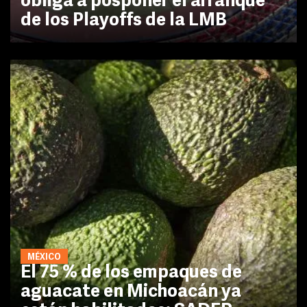
obliga a posponer el arranque
de los Playoffs de la LMB
MÉXICO
El 75 % de los empaques de
aguacate en Michoacán ya