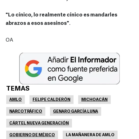
"Lo cínico, lo realmente cínico es mandarles
abrazos a esos asesinos"
.
OA
TEMAS
AMLO
FELIPE CALDERÓN
MICHOACÁN
NARCOTRÁFICO
GENARO GARCÍA LUNA
CÁRTEL NUEVA GENERACIÓN
GOBIERNO DE MÉXICO
LA MAÑANERA DE AMLO