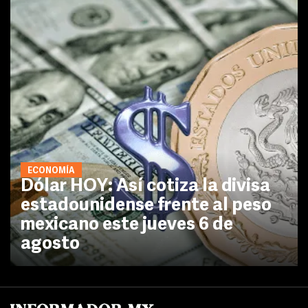
ECONOMÍA
Dólar HOY: Así cotiza la divisa
estadounidense frente al peso
mexicano este jueves 6 de
agosto