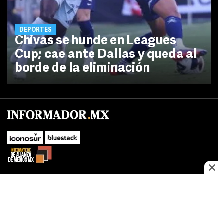
DEPORTES
Chivas se hunde en Leagues
Cup; cae ante Dallas y queda al
borde de la eliminación
No te pierdas las novedades de último momento.
¡Síguenos!
SUBIR
Este sitio web utiliza cookies propias y de terceros para optimizar su
FACEBOOK
TWITTER
navegacion, adaptarse a sus preferencias y realizar labores analiticas.
Al continuar navegando acepta nuestro
Política de cookies.