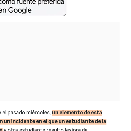
 el pasado miércoles,
un elemento de esta
n un incidente en el que un estudiante de la
ó
y otra estudiante resultó lesionada.