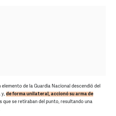
un elemento de la Guardia Nacional descendió del
 y,
de forma unilateral,
accionó su arma de
 que se retiraban del punto, resultando una
.