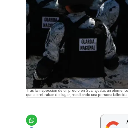
Tras la inspección de un predio en Guanajuato, un element
que se retiraban del lugar, resultando una persona fallecid