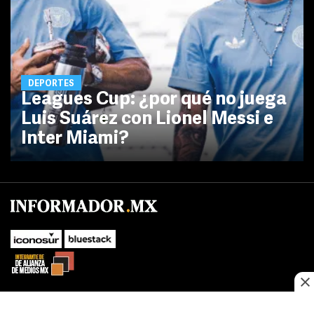
DEPORTES
Leagues Cup: ¿por qué no juega
Luis Suárez con Lionel Messi e
Inter Miami?
No te pierdas las novedades de último momento.
¡Síguenos!
SUBIR