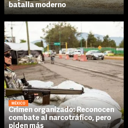
batalla moderno
MÉXICO
Crimen organizado: Reconocen
combate al narcotráfico, pero
piden más