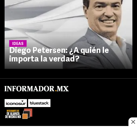
IDEAS
Diego Petersen: ¿A quién le
importa la verdad?
No te pierdas las novedades de último momento.
¡Síguenos!
SUBIR