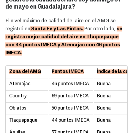
¿Cuál es la calidad del aire hoy domingo 31
de mayo en Guadalajara?
El nivel máximo de calidad del aire en el AMG se
registró en
Santa Fe y Las Pintas.
Por otro lado,
se
registra mejor calidad del aire en Tlaquepaque
con 44 puntos IMECA y Atemajac con 46 puntos
IMECA.
Zona del AMG
Puntos IMECA
Índice de la cali
Atemajac
46 puntos IMECA
Buena
Country
69 puntos IMECA
Buena
Oblatos
50 puntos IMECA
Buena
Tlaquepaque
44 puntos IMECA
Buena
Águilas
57 puntos IMECA
Buena