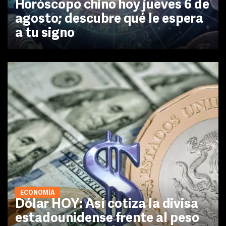
Horóscopo chino hoy jueves 6 de
agosto; descubre qué le espera
a tu signo
ECONOMÍA
Dólar HOY: Así cotiza la divisa
estadounidense frente al peso