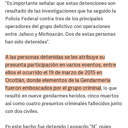
“Es importante señalar que estas detenciones son
resultado de las investigaciones que ha seguido la
Policía Federal contra tres de los principales
operadores del grupo delictivo con operaciones
entre Jalisco y Michoacán. Dos de estas personas
han sido detenidas”.
A las personas detenidas se les atribuye su
presunta participación en varios eventos, entre
ellos el ocurrido el 19 de marzo de 2015 en
Ocotlán
, donde elementos de la Gendarmería
fueron emboscados por el grupo criminal
, lo que
resultó en nueve gendarmes heridos, cinco muertos
así como cuatro presuntos criminales fallecidos junto
con dos civiles.
En este hecho fue detenido Leonardo “N”, quien