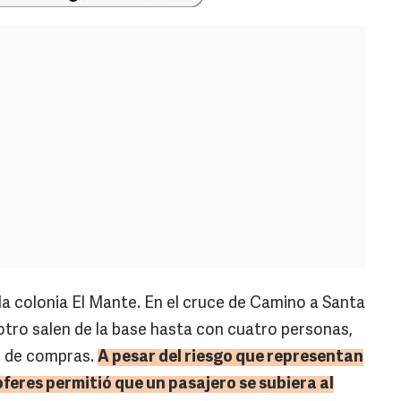
a colonia El Mante. En el cruce de Camino a Santa
 otro salen de la base hasta con cuatro personas,
 o de compras.
A pesar del riesgo que representan
oferes permitió que un pasajero se subiera al