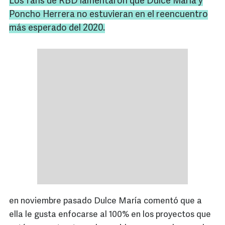
Los
fans
de
RBD
lamentaron que Dulce María y
Poncho Herrera no estuvieran en el reencuentro
más esperado del 2020.
en noviembre pasado Dulce María comentó que a
ella le gusta enfocarse al 100% en los proyectos que