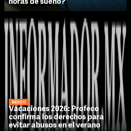
horas de sueño?
MÉXICO
Vacaciones 2026: Profeco
confirma los derechos para
evitar abusos en el verano