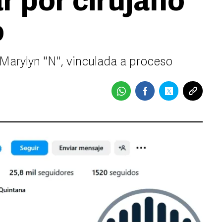
r por cirujano
o
Marylyn "N", vinculada a proceso