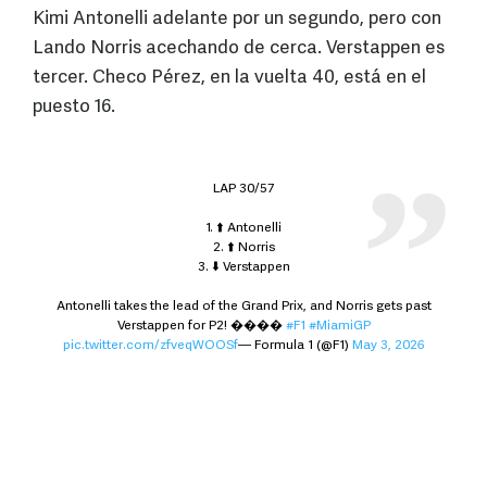
Kimi Antonelli adelante por un segundo, pero con
Lando Norris acechando de cerca. Verstappen es
tercer. Checo Pérez, en la vuelta 40, está en el
puesto 16.
LAP 30/57
1. ⬆️ Antonelli
2. ⬆️ Norris
3. ⬇️ Verstappen
Antonelli takes the lead of the Grand Prix, and Norris gets past
Verstappen for P2! ����
#F1
#MiamiGP
pic.twitter.com/zfveqWOOSf
— Formula 1 (@F1)
May 3, 2026