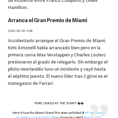
de incidente entre Franco Colapinto y Lewis
Hamilton.
Arranca el Gran Premio de Miami
2026-05-03 11:09
Accidentado arranque el Gran Premio de Miami.
Kimi Antonelli había arrancado bien pero en la
primera curva Max Verstappen y Charles Leclerc
presionaron al grado de relegarlo. Sin embargo el
piloto neerlandés tuvo un incidente y cayó hasta
el séptimo puesto. El nuevo líder tras 2 giros es el
monegasco de Ferrari.
PURE CHAOS AT THE START! ��
Here's how the Miami Grand Prix start unfolded ⬇️
#F1
#MiamiGP
pic.twitter.com/LVdxET24Et
— Formula 1 (@F1)
May 3, 2026