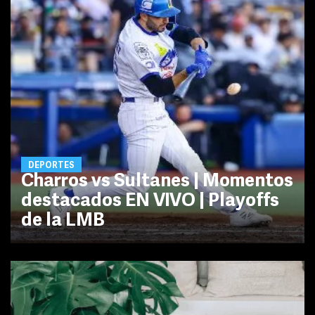
DEPORTES
Charros vs Sultanes | Momentos
destacados EN VIVO | Playoffs
de la LMB