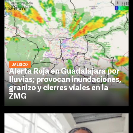
JALISCO
Alerta Roja en Guadalajara por
lluvias; provocan inundaciones,
granizo y cierres viales en la
ZMG