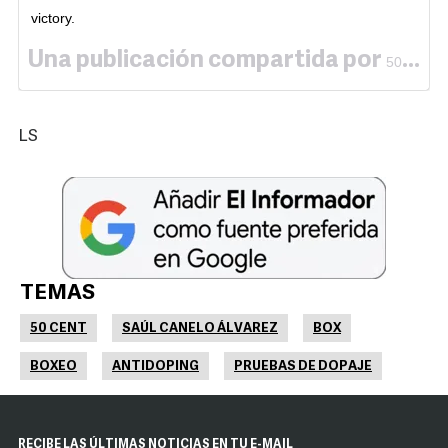
victory.
Una publicación compartida por
50 Cent
LS
TEMAS
50 CENT
SAÚL CANELO ÁLVAREZ
BOX
BOXEO
ANTIDOPING
PRUEBAS DE DOPAJE
RECIBE LAS ÚLTIMAS NOTICIAS EN TU E-MAIL