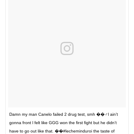
Damn my man Canelo failed 2 drug test, smh ��♂️l ain’t
gonna front l felt like GGG won the first fight but he didn’t
have to go out like that. ��#lecheminduroi the taste of