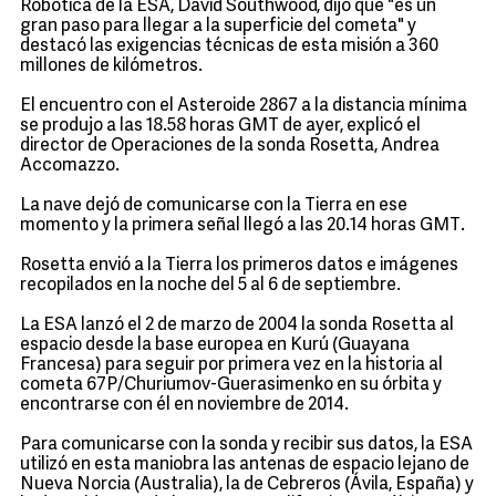
Robótica de la ESA, David Southwood, dijo que "es un
gran paso para llegar a la superficie del cometa" y
destacó las exigencias técnicas de esta misión a 360
millones de kilómetros.
El encuentro con el Asteroide 2867 a la distancia mínima
se produjo a las 18.58 horas GMT de ayer, explicó el
director de Operaciones de la sonda Rosetta, Andrea
Accomazzo.
La nave dejó de comunicarse con la Tierra en ese
momento y la primera señal llegó a las 20.14 horas GMT.
Rosetta envió a la Tierra los primeros datos e imágenes
recopilados en la noche del 5 al 6 de septiembre.
La ESA lanzó el 2 de marzo de 2004 la sonda Rosetta al
espacio desde la base europea en Kurú (Guayana
Francesa) para seguir por primera vez en la historia al
cometa 67P/Churiumov-Guerasimenko en su órbita y
encontrarse con él en noviembre de 2014.
Para comunicarse con la sonda y recibir sus datos, la ESA
utilizó en esta maniobra las antenas de espacio lejano de
Nueva Norcia (Australia), la de Cebreros (Ávila, España) y