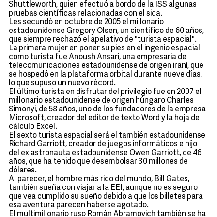
Shuttleworth, quien efectuó a bordo de la ISS algunas
pruebas científicas relacionadas con el sida.
Les secundó en octubre de 2005 el millonario
estadounidense Gregory Olsen, un científico de 60 años,
que siempre rechazó el apelativo de "turista espacial".
La primera mujer en poner su pies en el ingenio espacial
como turista fue Anoush Ansari, una empresaria de
telecomunicaciones estadounidense de origen iraní, que
se hospedó en la plataforma orbital durante nueve días,
lo que supuso un nuevo récord.
El último turista en disfrutar del privilegio fue en 2007 el
millonario estadounidense de origen húngaro Charles
Simonyi, de 58 años, uno de los fundadores de la empresa
Microsoft, creador del editor de texto Word y la hoja de
cálculo Excel.
El sexto turista espacial será el también estadounidense
Richard Garriott, creador de juegos informáticos e hijo
del ex astronauta estadounidense Owen Garriott, de 46
años, que ha tenido que desembolsar 30 millones de
dólares.
Al parecer, el hombre más rico del mundo, Bill Gates,
también sueña con viajar a la EEI, aunque no es seguro
que vea cumplido su sueño debido a que los billetes para
esa aventura parecen haberse agotado.
El multimillonario ruso Román Abramovich también se ha