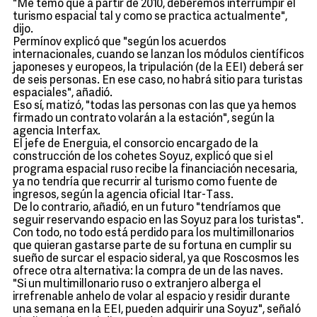
"Me temo que a partir de 2010, deberemos interrumpir el
turismo espacial tal y como se practica actualmente",
dijo.
Permínov explicó que "según los acuerdos
internacionales, cuando se lanzan los módulos científicos
japoneses y europeos, la tripulación (de la EEI) deberá ser
de seis personas. En ese caso, no habrá sitio para turistas
espaciales", añadió.
Eso sí, matizó, "todas las personas con las que ya hemos
firmado un contrato volarán a la estación", según la
agencia Interfax.
El jefe de Energuia, el consorcio encargado de la
construcción de los cohetes Soyuz, explicó que si el
programa espacial ruso recibe la financiación necesaria,
ya no tendría que recurrir al turismo como fuente de
ingresos, según la agencia oficial Itar-Tass.
De lo contrario, añadió, en un futuro "tendríamos que
seguir reservando espacio en las Soyuz para los turistas".
Con todo, no todo está perdido para los multimillonarios
que quieran gastarse parte de su fortuna en cumplir su
sueño de surcar el espacio sideral, ya que Roscosmos les
ofrece otra alternativa: la compra de un de las naves.
"Si un multimillonario ruso o extranjero alberga el
irrefrenable anhelo de volar al espacio y residir durante
una semana en la EEI, pueden adquirir una Soyuz", señaló