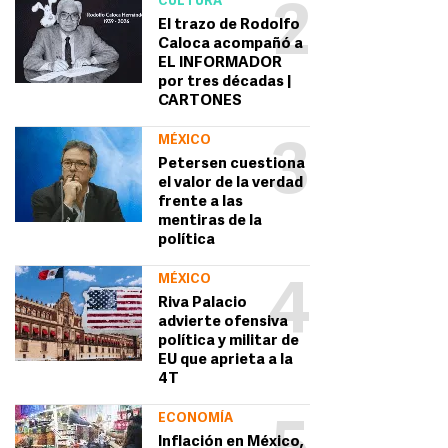
CULTURA
2
El trazo de Rodolfo
Caloca acompañó a
EL INFORMADOR
por tres décadas |
CARTONES
MÉXICO
3
Petersen cuestiona
el valor de la verdad
frente a las
mentiras de la
política
MÉXICO
4
Riva Palacio
advierte ofensiva
política y militar de
EU que aprieta a la
4T
ECONOMÍA
Inflación en México,