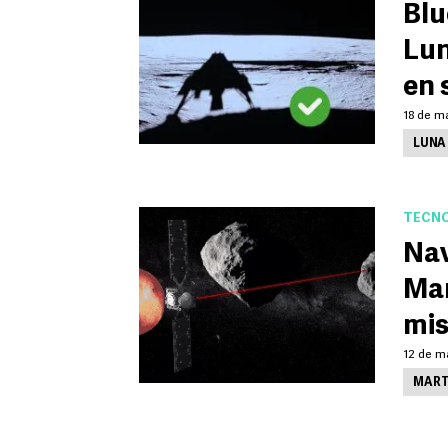
Blu
Lun
en 
18 de m
LUNA
TECNO
Nav
Mar
mis
12 de m
MART