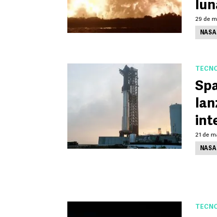
lun
29 de m
NASA
TECNO
Spa
lan
int
21 de m
NASA
TECNO