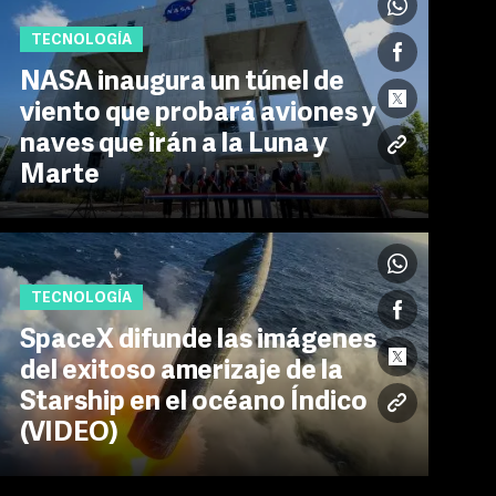
TECNOLOGÍA
NASA inaugura un túnel de
viento que probará aviones y
naves que irán a la Luna y
Marte
TECNOLOGÍA
SpaceX difunde las imágenes
del exitoso amerizaje de la
Starship en el océano Índico
(VIDEO)