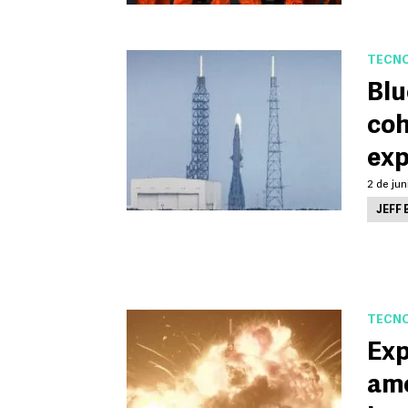
TECNO
Blu
coh
exp
2 de jun
JEFF 
TECNO
Exp
ame