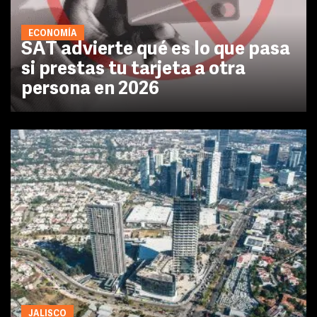
ECONOMÍA
SAT advierte qué es lo que pasa
si prestas tu tarjeta a otra
persona en 2026
JALISCO