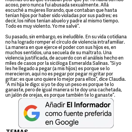
muchas otras que estaban peor que yo. Yo había sufrido
acoso, pero nunca fui abusada sexualmente. Allá
escuché a mujeres llorando, que contaban que hasta
tenían hijos por haber sido violadas por sus padres; es
decir, los niños tenían abuelo y padre al mismo tiempo.
Todo es muy violento. Yo me salvé”.
Su pasado, sin embargo, es ineludible. En su vida cotidiana
no ha logrado romper el círculo de violencia intrafamiliar.
La manera en que ejerce el poder con sus hijos es, en
muchos sentidos, una secuela de su maltrato. Una
violencia justificada, de acuerdo con el análisis hecho en
miles de casos por la sicóloga Esmeralda Salinas. “Si yo
les he llegado a pegar (a mis hijos) es porque se lo
merecieron, aquí no es pegar por pegar ni gritar por
gritar: es que uno quiere lo mejor para ellos”, dice Claudia.
“A mi hija le digo: si yo te doy un peso es porque te lo
ganaste, pero de igual manera si te doy una cachetada,
un jalón de orejas, es porque también te lo ganaste”.