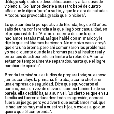
diálogo salpicado de descalificaciones y altas dosis de
violencia. “Solíamos decirle a nuestro bebé de cuatro
años que le dijera ‘puto’ a su tío, y que le diera de patadas.
A todos nos provocaba gracia que lo hiciera”.
Lo que cambió la perspectiva de Brenda, hoy de 33 años,
salió de una conferencia a la que llegó por casualidad, en
el propio instituto. “Ahí me di cuenta de que lo que
hacíamos estaba mal, así que hablé con mi marido y le
dije lo que estábamos haciendo. No me hizo caso, creyó
que era una broma, pero ahí comenzaron los problemas:
yo me di cuenta que de las bromas pasó al insulto real y
entonces decidí ponerle un límite a la relación. Ahorita
estamos temporalmente separados, hasta que él logre
cambiar de opinión”.
Brenda terminó sus estudios de preparatoria; su esposo
jamás concluyó la primaria. Él trabaja como chofer en
una empresa de seguridad. Dice que equivocaron el
camino, pues en vez de elevar el comportamiento de su
pareja, ella decidió bajar a su nivel. “Lo cierto es que en su
familia así fueron educados: todo es agresión, como si
fuera un juego, pero yo advertí que estábamos mal, que
le hacíamos muy mal a nuestros hijos, y eso es algo que
quiero que él comprenda”.