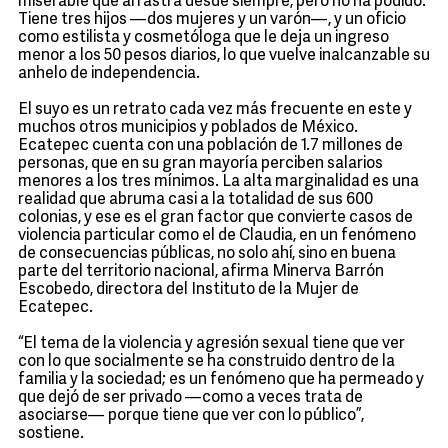
miserable que arrastra desde siempre, pero no ha podido.
Tiene tres hijos —dos mujeres y un varón—, y un oficio
como estilista y cosmetóloga que le deja un ingreso
menor a los 50 pesos diarios, lo que vuelve inalcanzable su
anhelo de independencia.
El suyo es un retrato cada vez más frecuente en este y
muchos otros municipios y poblados de México.
Ecatepec cuenta con una población de 1.7 millones de
personas, que en su gran mayoría perciben salarios
menores a los tres mínimos. La alta marginalidad es una
realidad que abruma casi a la totalidad de sus 600
colonias, y ese es el gran factor que convierte casos de
violencia particular como el de Claudia, en un fenómeno
de consecuencias públicas, no solo ahí, sino en buena
parte del territorio nacional, afirma Minerva Barrón
Escobedo, directora del Instituto de la Mujer de
Ecatepec.
“El tema de la violencia y agresión sexual tiene que ver
con lo que socialmente se ha construido dentro de la
familia y la sociedad; es un fenómeno que ha permeado y
que dejó de ser privado —como a veces trata de
asociarse— porque tiene que ver con lo público”,
sostiene.