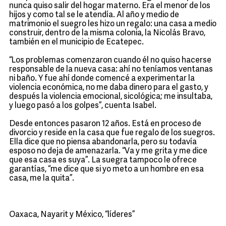
nunca quiso salir del hogar materno. Era el menor de los
hijos y como tal se le atendía. Al año y medio de
matrimonio el suegro les hizo un regalo: una casa a medio
construir, dentro de la misma colonia, la Nicolás Bravo,
también en el municipio de Ecatepec.
“Los problemas comenzaron cuando él no quiso hacerse
responsable de la nueva casa: ahí no teníamos ventanas
ni baño. Y fue ahí donde comencé a experimentar la
violencia económica, no me daba dinero para el gasto, y
después la violencia emocional, sicológica; me insultaba,
y luego pasó a los golpes”, cuenta Isabel.
Desde entonces pasaron 12 años. Está en proceso de
divorcio y reside en la casa que fue regalo de los suegros.
Ella dice que no piensa abandonarla, pero su todavía
esposo no deja de amenazarla. “Va y me grita y me dice
que esa casa es suya”. La suegra tampoco le ofrece
garantías, “me dice que si yo meto a un hombre en esa
casa, me la quita”.
Oaxaca, Nayarit y México, “líderes”