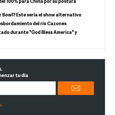
el 100% para China por su postura
 Bowl? Este sería el show alternativo
esbordamiento del río Cazones
ado durante "God Bless America" y
IL
menzar tu día
es