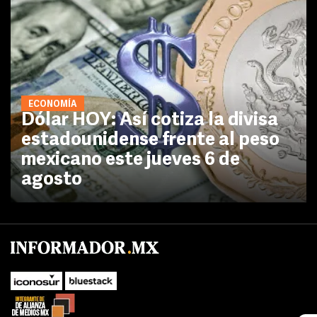
ECONOMÍA
Dólar HOY: Así cotiza la divisa
estadounidense frente al peso
mexicano este jueves 6 de
agosto