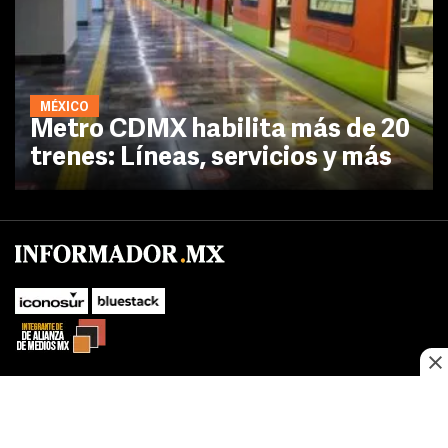
MÉXICO
Metro CDMX habilita más de 20
trenes: Líneas, servicios y más
No te pierdas las novedades de último momento.
¡Síguenos!
SUBIR
Este sitio web utiliza cookies propias y de terceros para optimizar su
FACEBOOK
TWITTER
navegacion, adaptarse a sus preferencias y realizar labores analiticas.