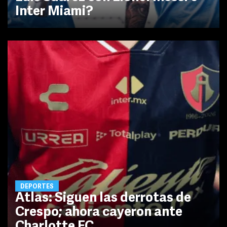
Inter Miami?
DEPORTES
Atlas: Siguen las derrotas de
Crespo; ahora cayeron ante
Charlotte FC