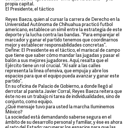
propia capital.
El Presidente, el táctico
Reyes Baeza, quien al cursar la carrera de Derecho en la
Universidad Autónoma de Chihuahua practicó futbol
americano, establece un símil entre la estrategia de este
deporte y la lucha contra las bandas. “Para emparejar el
marcador y ganar el partido tenemos que coordinarnos
mejor y establecer responsabilidades concretas”.
Define: El Presidente es el táctico, el mariscal de campo
que tiene que saber cómo mandar las jugadas y pasar el
balón a sus mejores jugadores. Aquí, resalta que el
Ejército tiene un rol crucial. “Al salir a las calles
representa la línea ofensiva, que empuja y abre los
espacios para que el equipo pueda avanzar y ganar este
partido”.
En su oficina de Palacio de Gobierno, a donde llegó al
derrotar al panista Javier Corral, Reyes Baeza reitera que
éste no es un trabajo ni tarea de individualidades, sino de
conjunto, como equipo.
¿Qué mensaje tuvo para usted la marcha Iluminemos
México?
La sociedad está demandando saberse segura en el
ámbito de su desarrollo personal y familiar, y ése es ahora
el reto del Estado: recuperar los espacios para que las