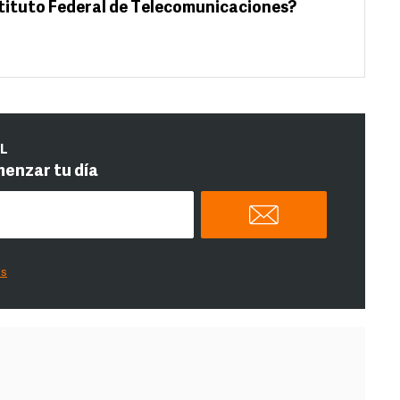
nstituto Federal de Telecomunicaciones?
IL
menzar tu día
es