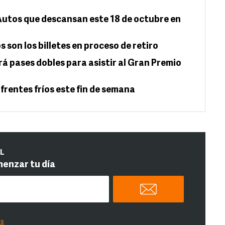
Autos que descansan este 18 de octubre en
os son los billetes en proceso de retiro
 pases dobles para asistir al Gran Premio
 frentes fríos este fin de semana
IL
menzar tu día
es