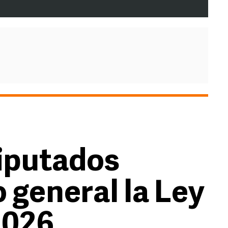
iputados
 general la Ley
2026