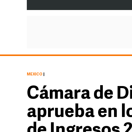
MÉXICO
|
Cámara de D
aprueba en lo
de Ingresos 