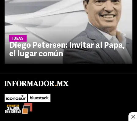
IDEAS
Diego Petersen: Invitar al Papa,
el lugar común
No te pierdas las novedades de último momento.
¡Síguenos!
SUBIR