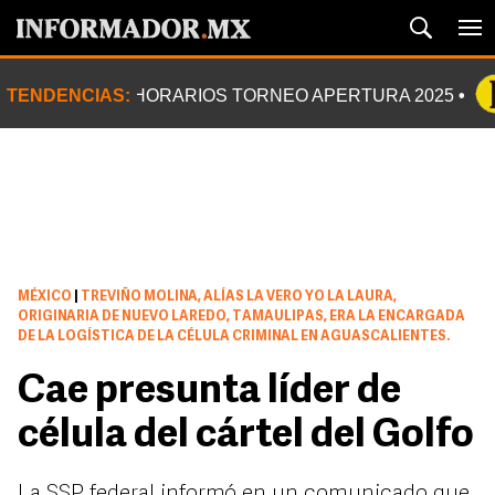
TENDENCIAS:
HORARIOS TORNEO APERTURA 2025
MÉXICO
|
TREVIÑO MOLINA, ALÍAS LA VERO YO LA LAURA,
ORIGINARIA DE NUEVO LAREDO, TAMAULIPAS, ERA LA ENCARGADA
DE LA LOGÍSTICA DE LA CÉLULA CRIMINAL EN AGUASCALIENTES.
Cae presunta líder de
célula del cártel del Golfo
La SSP federal informó en un comunicado que