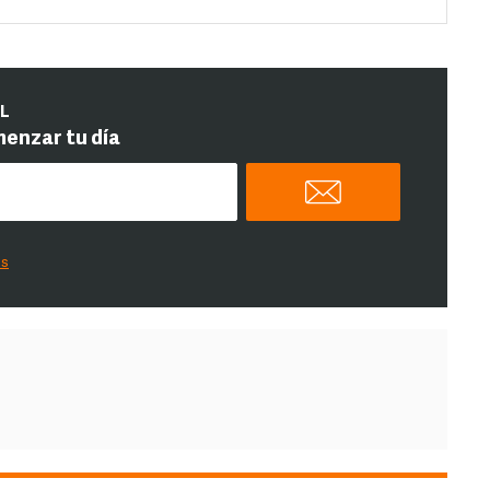
IL
menzar tu día
es