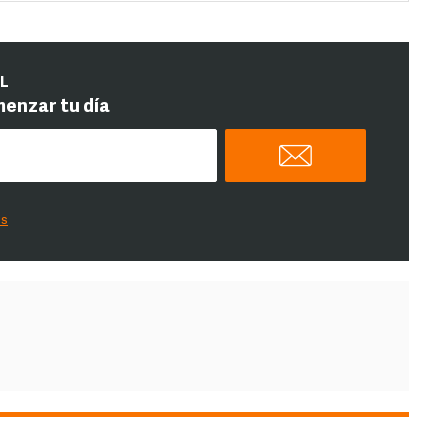
IL
menzar tu día
es