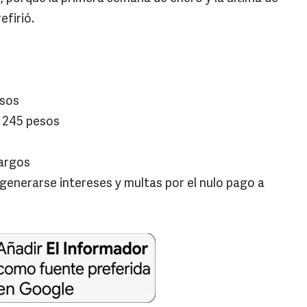
firió.
esos
e 245 pesos
cargos
generarse intereses y multas por el nulo pago a