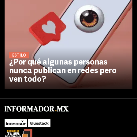
ESTILO
¿Por qué algunas personas
nunca publican en redes pero
ven todo?