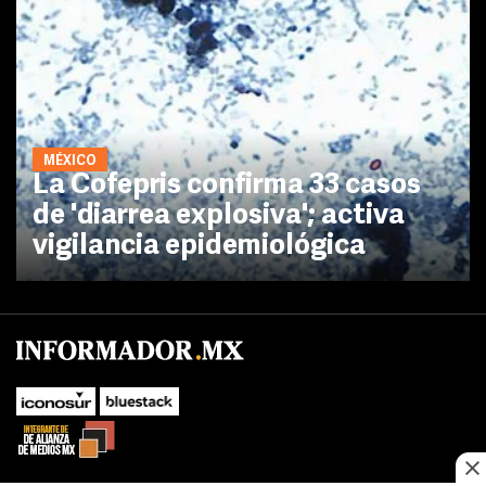
MÉXICO
La Cofepris confirma 33 casos
de 'diarrea explosiva'; activa
vigilancia epidemiológica