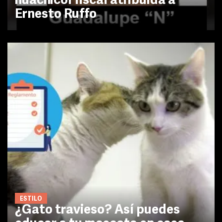
huachicol fiscal atribuida a
Ernesto Ruffo
ESTILO
¿Gato travieso? Así puedes