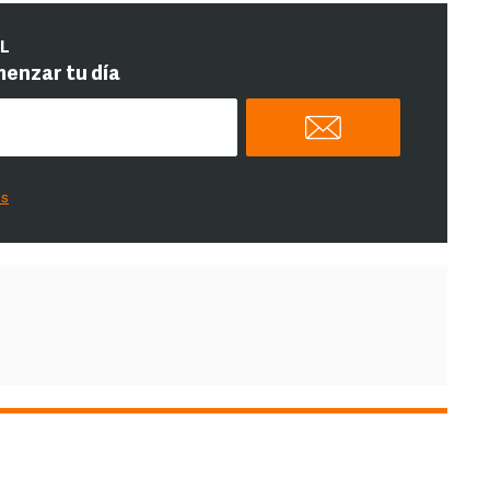
IL
menzar tu día
es